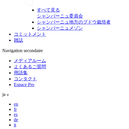
すべて見る
シャンパーニュ委員会
シャンパーニュ地方のブドウ栽培者
シャンパーニュメゾン
コミットメント
雑誌
Navigation secondaire
メディアルーム
よくあるご質問
用語集
コンタクト
Espace Pro
ja
en
fr
es
de
it