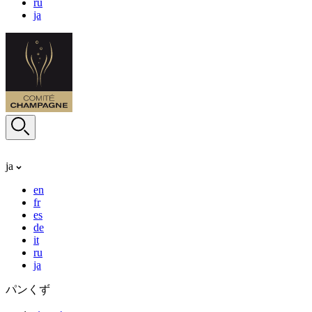
ru
ja
ja
en
fr
es
de
it
ru
ja
パンくず