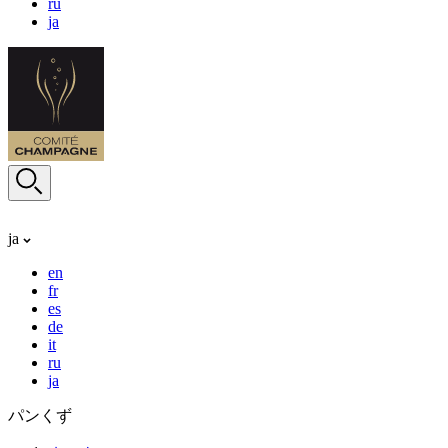
ru
ja
ja
en
fr
es
de
it
ru
ja
パンくず