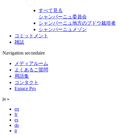
すべて見る
シャンパーニュ委員会
シャンパーニュ地方のブドウ栽培者
シャンパーニュメゾン
コミットメント
雑誌
Navigation secondaire
メディアルーム
よくあるご質問
用語集
コンタクト
Espace Pro
ja
en
fr
es
de
it