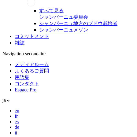
すべて見る
シャンパーニュ委員会
シャンパーニュ地方のブドウ栽培者
シャンパーニュメゾン
コミットメント
雑誌
Navigation secondaire
メディアルーム
よくあるご質問
用語集
コンタクト
Espace Pro
ja
en
fr
es
de
it