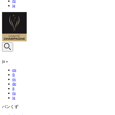
ru
ja
ja
en
fr
es
de
it
ru
ja
パンくず