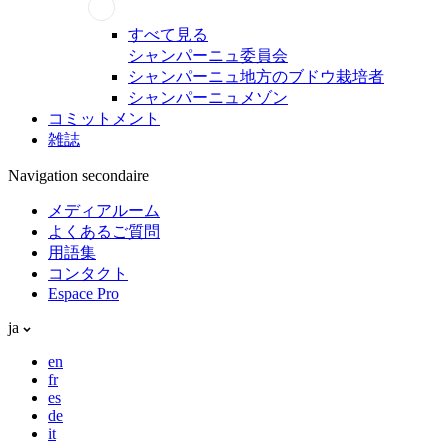
すべて見る
シャンパーニュ委員会
シャンパーニュ地方のブドウ栽培者
シャンパーニュメゾン
コミットメント
雑誌
Navigation secondaire
メディアルーム
よくあるご質問
用語集
コンタクト
Espace Pro
ja
en
fr
es
de
it