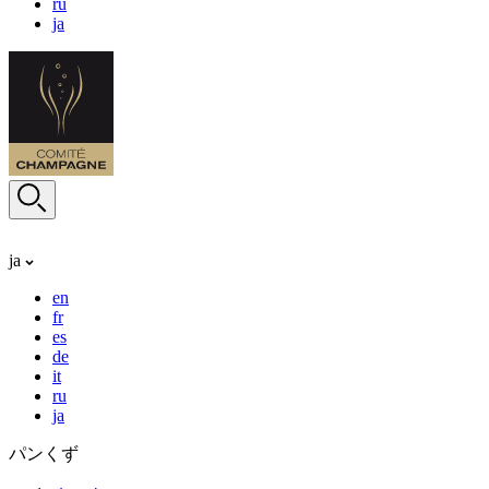
ru
ja
ja
en
fr
es
de
it
ru
ja
パンくず