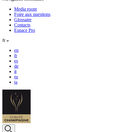
Media room
Foire aux questions
Glossaire
Contacts
Espace Pro
fr
en
fr
es
de
it
ru
ja