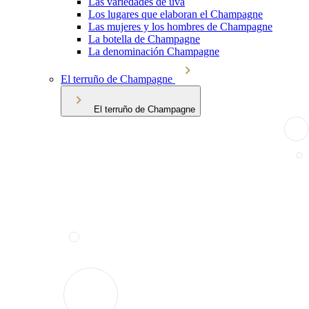
Las variedades de uva
Los lugares que elaboran el Champagne
Las mujeres y los hombres de Champagne
La botella de Champagne
La denominación Champagne
El terruño de Champagne
El terruño de Champagne