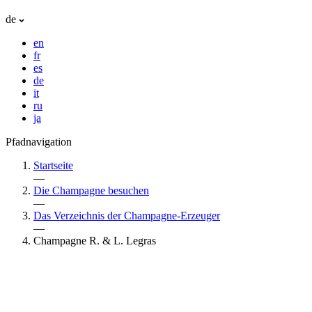
de
en
fr
es
de
it
ru
ja
Pfadnavigation
Startseite
—
Die Champagne besuchen
—
Das Verzeichnis der Champagne-Erzeuger
—
Champagne R. & L. Legras