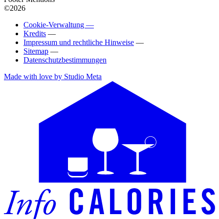
©2026
Cookie-Verwaltung —
Kredits
—
Impressum und rechtliche Hinweise
—
Sitemap
—
Datenschutzbestimmungen
Made with love by Studio Meta