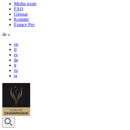
Media room
FAQ
Glossar
Kontakt
Espace Pro
de
en
fr
es
de
it
ru
ja