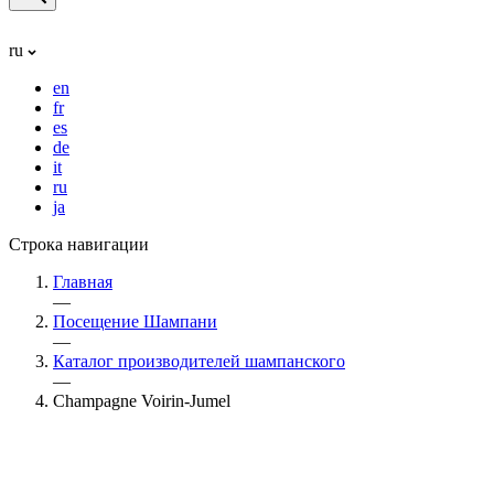
ru
en
fr
es
de
it
ru
ja
Строка навигации
Главная
—
Посещение Шампани
—
Каталог производителей шампанского
—
Champagne Voirin-Jumel