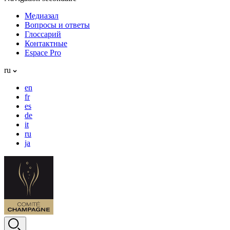
Медиазал
Вопросы и ответы
Глоссарий
Контактные
Espace Pro
ru
en
fr
es
de
it
ru
ja