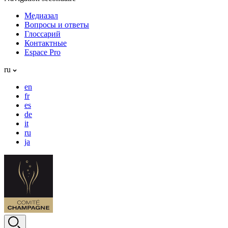
Медиазал
Вопросы и ответы
Глоссарий
Контактные
Espace Pro
ru
en
fr
es
de
it
ru
ja