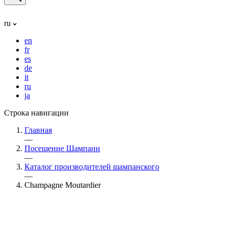
ru
en
fr
es
de
it
ru
ja
Строка навигации
Главная
—
Посещение Шампани
—
Каталог производителей шампанского
—
Champagne Moutardier