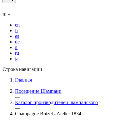
ru
en
fr
es
de
it
ru
ja
Строка навигации
Главная
—
Посещение Шампани
—
Каталог производителей шампанского
—
Champagne Boizel - Atelier 1834