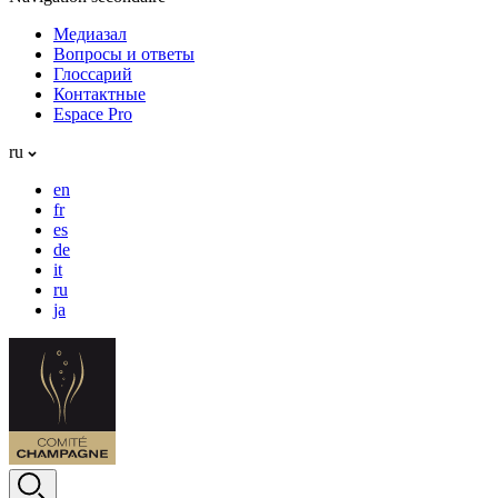
Медиазал
Вопросы и ответы
Глоссарий
Контактные
Espace Pro
ru
en
fr
es
de
it
ru
ja