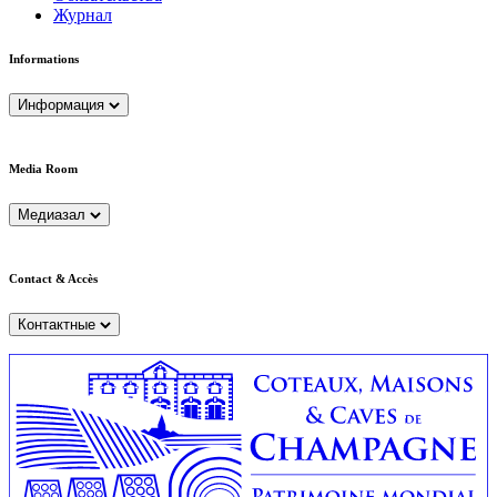
Журнал
Informations
Информация
Media Room
Медиазал
Contact & Accès
Контактные