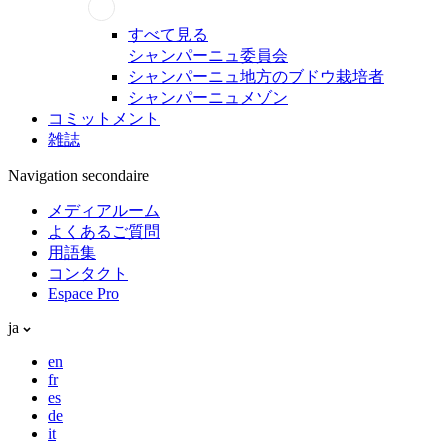
すべて見る
シャンパーニュ委員会
シャンパーニュ地方のブドウ栽培者
シャンパーニュメゾン
コミットメント
雑誌
Navigation secondaire
メディアルーム
よくあるご質問
用語集
コンタクト
Espace Pro
ja
en
fr
es
de
it