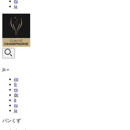
ru
ja
ja
en
fr
es
de
it
ru
ja
パンくず