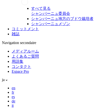
すべて見る
シャンパーニュ委員会
シャンパーニュ地方のブドウ栽培者
シャンパーニュメゾン
コミットメント
雑誌
Navigation secondaire
メディアルーム
よくあるご質問
用語集
コンタクト
Espace Pro
ja
en
fr
es
de
it