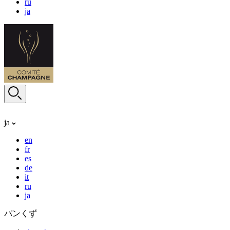
ru
ja
ja
en
fr
es
de
it
ru
ja
パンくず