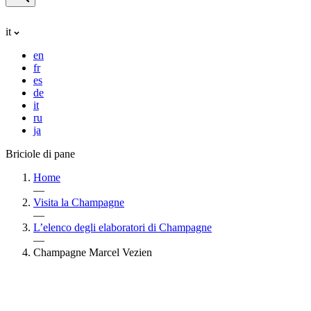
it
en
fr
es
de
it
ru
ja
Briciole di pane
Home
—
Visita la Champagne
—
L’elenco degli elaboratori di Champagne
—
Champagne Marcel Vezien