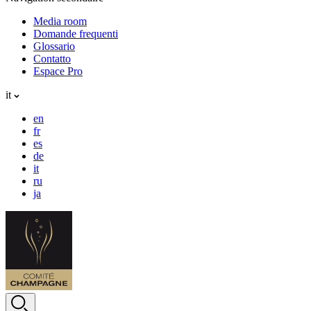
Media room
Domande frequenti
Glossario
Contatto
Espace Pro
it
en
fr
es
de
it
ru
ja