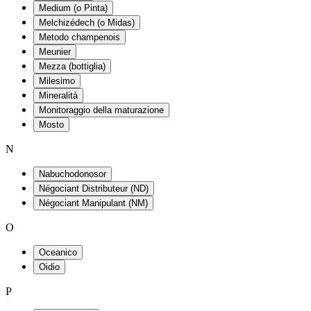
Medium (o Pinta)
Melchizédech (o Midas)
Metodo champenois
Meunier
Mezza (bottiglia)
Milesimo
Mineralità
Monitoraggio della maturazione
Mosto
N
Nabuchodonosor
Négociant Distributeur (ND)
Négociant Manipulant (NM)
O
Oceanico
Oidio
P