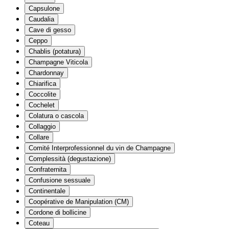
Capsulone
Caudalia
Cave di gesso
Ceppo
Chablis (potatura)
Champagne Viticola
Chardonnay
Chiarifica
Coccolite
Cochelet
Colatura o cascola
Collaggio
Collare
Comité Interprofessionnel du vin de Champagne
Complessità (degustazione)
Confraternita
Confusione sessuale
Continentale
Coopérative de Manipulation (CM)
Cordone di bollicine
Coteau