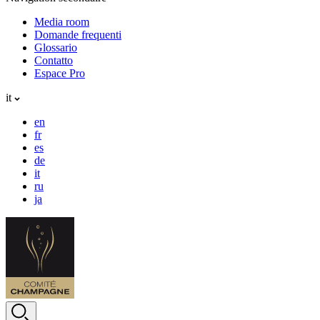
Media room
Domande frequenti
Glossario
Contatto
Espace Pro
it
en
fr
es
de
it
ru
ja