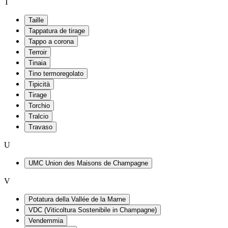
T
Taille
Tappatura de tirage
Tappo a corona
Terroir
Tinaia
Tino termoregolato
Tipicità
Tirage
Torchio
Tralcio
Travaso
U
UMC Union des Maisons de Champagne
V
Potatura della Vallée de la Marne
VDC (Viticoltura Sostenibile in Champagne)
Vendemmia