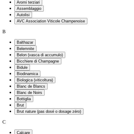
Aromi terziari
Assemblaggio
Autolisi
AVC Association Viticole Champenoise
B
Balthazar
Belemnite
Belon (vasca di accumulo)
Bicchiere di Champagne
Bidule
Biodinamica
Biologica (viticoltura)
Blanc de Blancs
Blanc de Noirs
Bottiglia
Brut
Brut nature (pas dosé o dosage zéro)
C
Calcare