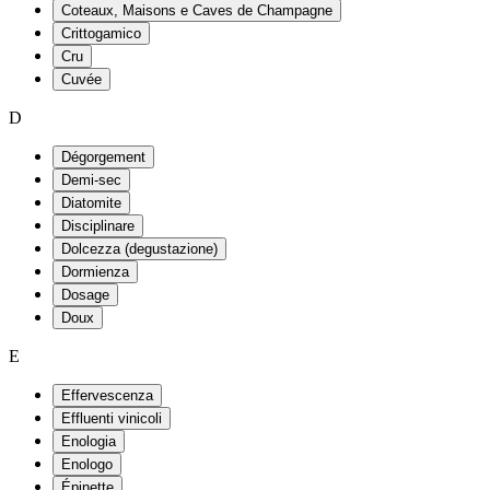
Coteaux, Maisons e Caves de Champagne
Crittogamico
Cru
Cuvée
D
Dégorgement
Demi-sec
Diatomite
Disciplinare
Dolcezza (degustazione)
Dormienza
Dosage
Doux
E
Effervescenza
Effluenti vinicoli
Enologia
Enologo
Épinette