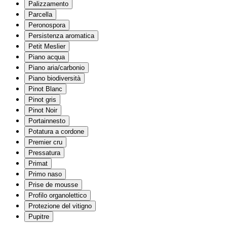
Palizzamento
Parcella
Peronospora
Persistenza aromatica
Petit Meslier
Piano acqua
Piano aria/carbonio
Piano biodiversità
Pinot Blanc
Pinot gris
Pinot Noir
Portainnesto
Potatura a cordone
Premier cru
Pressatura
Primat
Primo naso
Prise de mousse
Profilo organolettico
Protezione del vitigno
Pupitre