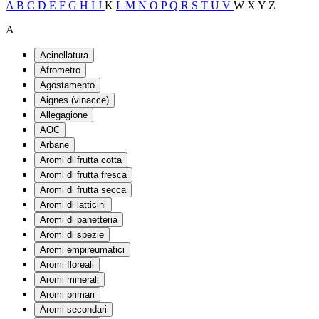
A
B
C
D
E
F
G
H
I
J
K
L
M
N
O
P
Q
R
S
T
U
V
W
X
Y
Z
A
Acinellatura
Afrometro
Agostamento
Aignes (vinacce)
Allegagione
AOC
Arbane
Aromi di frutta cotta
Aromi di frutta fresca
Aromi di frutta secca
Aromi di latticini
Aromi di panetteria
Aromi di spezie
Aromi empireumatici
Aromi floreali
Aromi minerali
Aromi primari
Aromi secondari