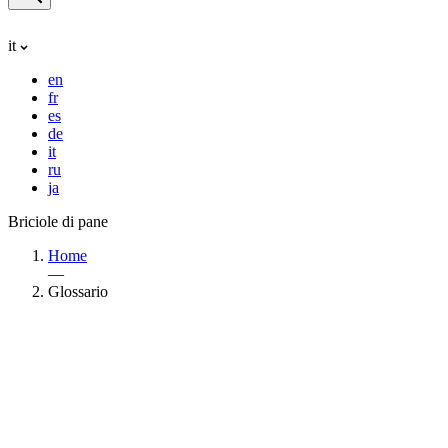
it
en
fr
es
de
it
ru
ja
Briciole di pane
Home
—
Glossario