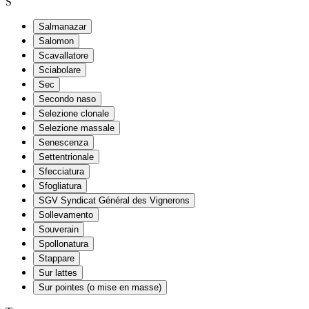
S
Salmanazar
Salomon
Scavallatore
Sciabolare
Sec
Secondo naso
Selezione clonale
Selezione massale
Senescenza
Settentrionale
Sfecciatura
Sfogliatura
SGV Syndicat Général des Vignerons
Sollevamento
Souverain
Spollonatura
Stappare
Sur lattes
Sur pointes (o mise en masse)