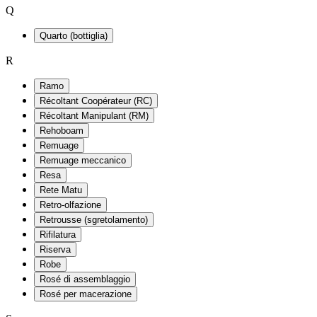
Q
Quarto (bottiglia)
R
Ramo
Récoltant Coopérateur (RC)
Récoltant Manipulant (RM)
Rehoboam
Remuage
Remuage meccanico
Resa
Rete Matu
Retro-olfazione
Retrousse (sgretolamento)
Rifilatura
Riserva
Robe
Rosé di assemblaggio
Rosé per macerazione