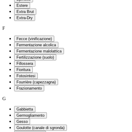
Estere
Extra Brut
Extra-Dry
F
Fecce (vinificazione)
Fermentazione alcolica
Fermentazione malolattica
Fertilizzazione (suolo)
Fillossera
Fioritura
Fotosintesi
Fourrière (capezzagna)
Frazionamento
G
Gabbietta
Germogliamento
Gesso
Goulotte (canale di sgronda)