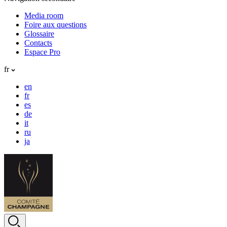
Media room
Foire aux questions
Glossaire
Contacts
Espace Pro
fr
en
fr
es
de
it
ru
ja