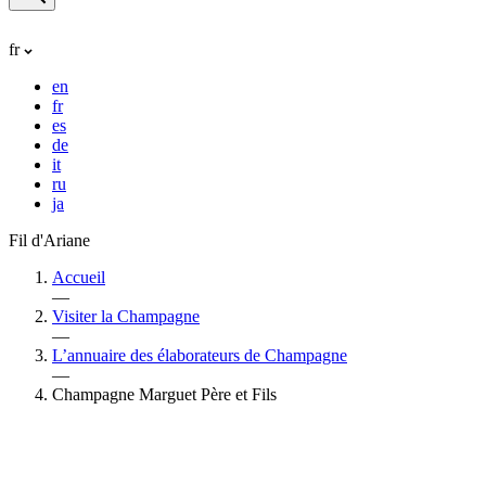
fr
en
fr
es
de
it
ru
ja
Fil d'Ariane
Accueil
—
Visiter la Champagne
—
L’annuaire des élaborateurs de Champagne
—
Champagne Marguet Père et Fils