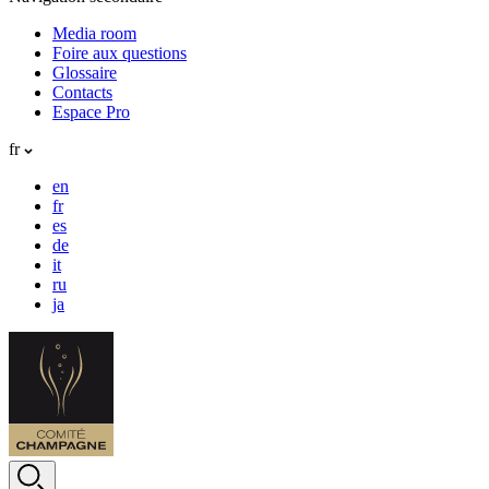
Media room
Foire aux questions
Glossaire
Contacts
Espace Pro
fr
en
fr
es
de
it
ru
ja