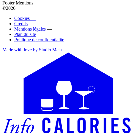
Footer Mentions
©2026
Cookies —
Crédits
—
Mentions légales
—
Plan du site
—
Politique de confidentialité
Made with love by Studio Meta