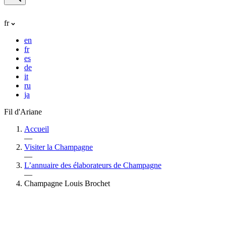
fr
en
fr
es
de
it
ru
ja
Fil d'Ariane
Accueil
—
Visiter la Champagne
—
L’annuaire des élaborateurs de Champagne
—
Champagne Louis Brochet