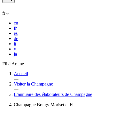
fr
en
fr
es
de
it
ru
ja
Fil d'Ariane
Accueil
—
Visiter la Champagne
—
L’annuaire des élaborateurs de Champagne
—
Champagne Bougy Moriset et Fils