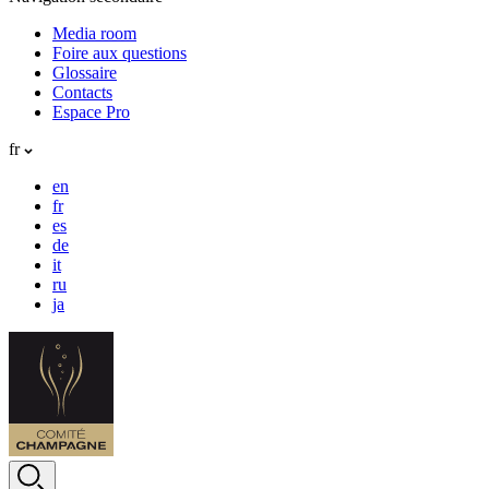
Media room
Foire aux questions
Glossaire
Contacts
Espace Pro
fr
en
fr
es
de
it
ru
ja