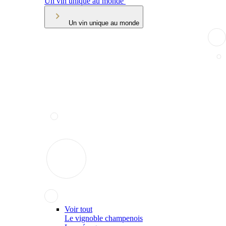
Un vin unique au monde
Un vin unique au monde
Voir tout
Le vignoble champenois