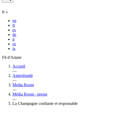
fr
en
fr
es
de
it
ru
ja
Fil d'Ariane
Accueil
—
Approfondir
—
Media Room
—
Média Room - presse
—
La Champagne confiante et responsable