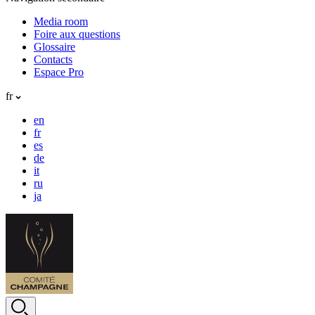
Media room
Foire aux questions
Glossaire
Contacts
Espace Pro
fr
en
fr
es
de
it
ru
ja