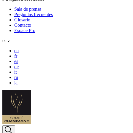
Sala de prensa
Preguntas frecuentes
Glosario
Contacto
Espace Pro
es
en
fr
es
de
it
ru
ja