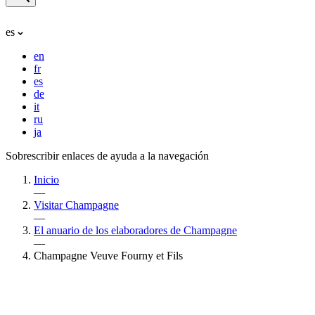
es
en
fr
es
de
it
ru
ja
Sobrescribir enlaces de ayuda a la navegación
Inicio
—
Visitar Champagne
—
El anuario de los elaboradores de Champagne
—
Champagne Veuve Fourny et Fils