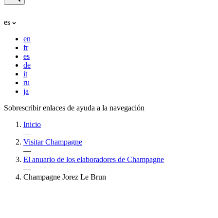
es
en
fr
es
de
it
ru
ja
Sobrescribir enlaces de ayuda a la navegación
Inicio
—
Visitar Champagne
—
El anuario de los elaboradores de Champagne
—
Champagne Jorez Le Brun