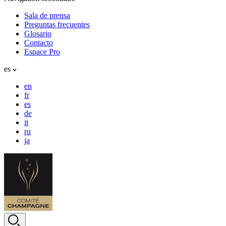
Sala de prensa
Preguntas frecuentes
Glosario
Contacto
Espace Pro
es
en
fr
es
de
it
ru
ja