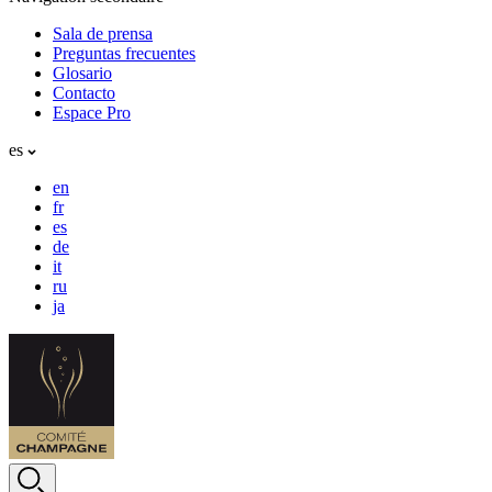
Sala de prensa
Preguntas frecuentes
Glosario
Contacto
Espace Pro
es
en
fr
es
de
it
ru
ja