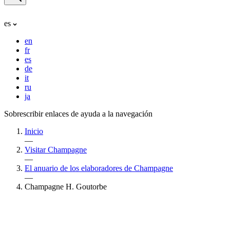
es
en
fr
es
de
it
ru
ja
Sobrescribir enlaces de ayuda a la navegación
Inicio
—
Visitar Champagne
—
El anuario de los elaboradores de Champagne
—
Champagne H. Goutorbe