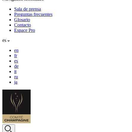
Sala de prensa
Preguntas frecuentes
Glosario
Contacto
Espace Pro
es
en
fr
es
de
it
ru
ja