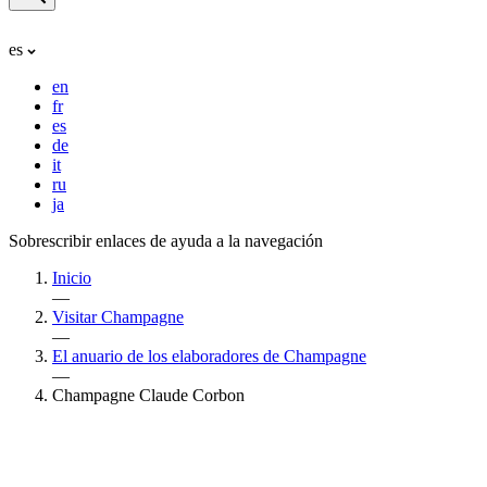
es
en
fr
es
de
it
ru
ja
Sobrescribir enlaces de ayuda a la navegación
Inicio
—
Visitar Champagne
—
El anuario de los elaboradores de Champagne
—
Champagne Claude Corbon