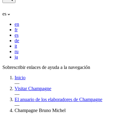
es
en
fr
es
de
it
ru
ja
Sobrescribir enlaces de ayuda a la navegación
Inicio
—
Visitar Champagne
—
El anuario de los elaboradores de Champagne
—
Champagne Bruno Michel