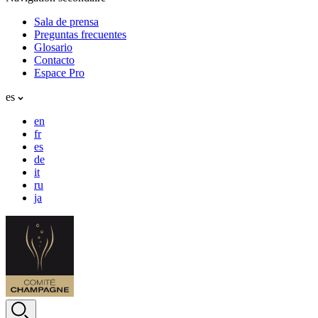
Sala de prensa
Preguntas frecuentes
Glosario
Contacto
Espace Pro
es
en
fr
es
de
it
ru
ja