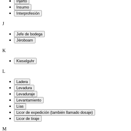
Injerto
Insumo
Interprofesión
J
Jefe de bodega
Jéroboam
K
Kieselguhr
L
Ladera
Levadura
Levaduraje
Levantamiento
Lías
Licor de expedición (también llamado dosaje)
Licor de tiraje
M