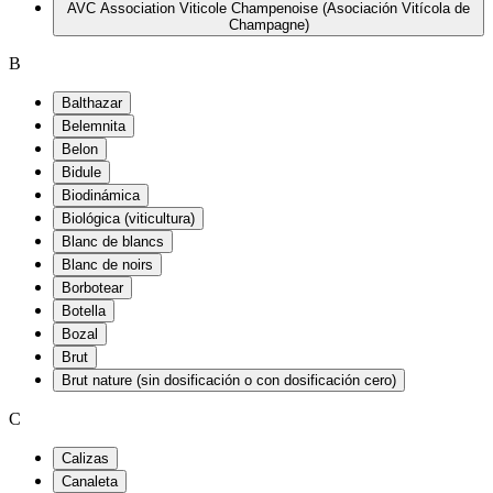
AVC Association Viticole Champenoise (Asociación Vitícola de
Champagne)
B
Balthazar
Belemnita
Belon
Bidule
Biodinámica
Biológica (viticultura)
Blanc de blancs
Blanc de noirs
Borbotear
Botella
Bozal
Brut
Brut nature (sin dosificación o con dosificación cero)
C
Calizas
Canaleta