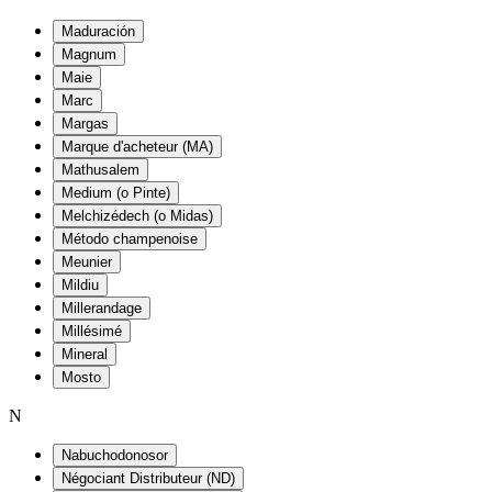
Maduración
Magnum
Maie
Marc
Margas
Marque d'acheteur (MA)
Mathusalem
Medium (o Pinte)
Melchizédech (o Midas)
Método champenoise
Meunier
Mildiu
Millerandage
Millésimé
Mineral
Mosto
N
Nabuchodonosor
Négociant Distributeur (ND)