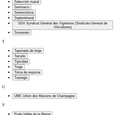
Selección masal
Semiseco
Senescencia
Septentrional
SGV Syndicat Général des Vignerons (Sindicato General de
Viticultores)
Souverain
T
Taponado de tiraje
Terruño
Tipicidad
Tiraje
Toma de espuma
Trasiego
U
UMC Union des Maisons de Champagne
V
Poda Vallée de la Marne