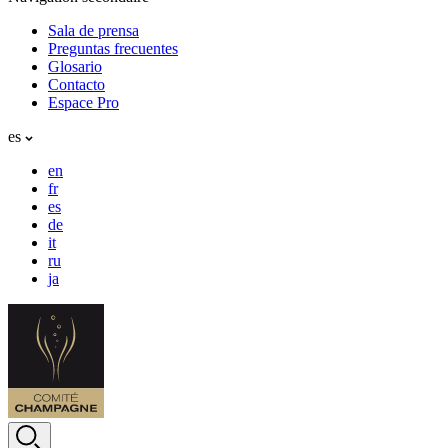
Sala de prensa
Preguntas frecuentes
Glosario
Contacto
Espace Pro
es
en
fr
es
de
it
ru
ja