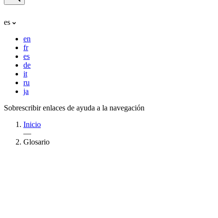
es
en
fr
es
de
it
ru
ja
Sobrescribir enlaces de ayuda a la navegación
Inicio
—
Glosario