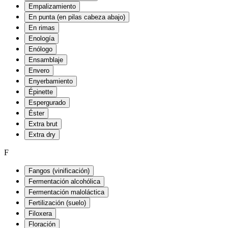
Empalizamiento
En punta (en pilas cabeza abajo)
En rimas
Enología
Enólogo
Ensamblaje
Envero
Enyerbamiento
Épinette
Espergurado
Éster
Extra brut
Extra dry
F
Fangos (vinificación)
Fermentación alcohólica
Fermentación maloláctica
Fertilización (suelo)
Filoxera
Floración