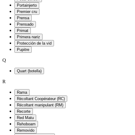
Portainjerto
Premier cru
Prensa
Prensado
Primat
Primera nariz
Protección de la vid
Pupitre
Q
Quart (botella)
R
Rama
Récoltant Coopérateur (RC)
Récoltant manipulant (RM)
Recorte
Red Matu
Rehoboam
Removido