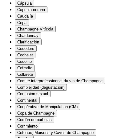
Cápsula
Cápsula corona
Caudalía
Cepa
Champagne Vitícola
Chardonnay
Clarificación
Cocedero
Cochelet
Cocolito
Cofradía
Collarete
Comité interprofessionnel du vin de Champagne
Complejidad (degustación)
Confusión sexual
Continental
Coopérative de Manipulation (CM)
Copa de Champagne
Cordón de burbujas
Corrimiento
Coteaux, Maisons y Caves de Champagne