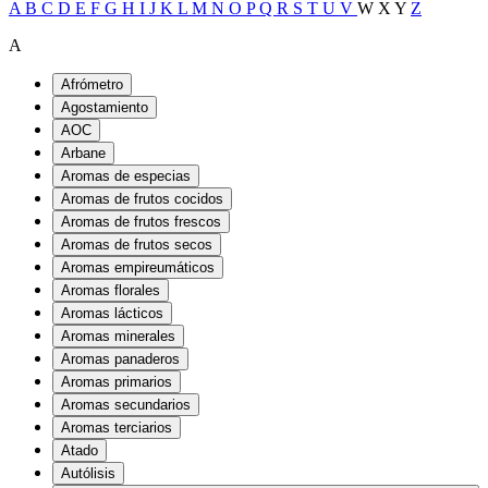
A
B
C
D
E
F
G
H
I
J
K
L
M
N
O
P
Q
R
S
T
U
V
W
X
Y
Z
A
Afrómetro
Agostamiento
AOC
Arbane
Aromas de especias
Aromas de frutos cocidos
Aromas de frutos frescos
Aromas de frutos secos
Aromas empireumáticos
Aromas florales
Aromas lácticos
Aromas minerales
Aromas panaderos
Aromas primarios
Aromas secundarios
Aromas terciarios
Atado
Autólisis