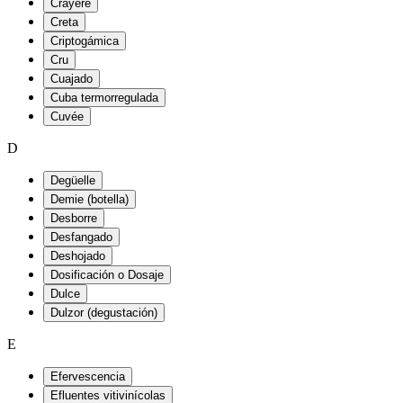
Crayère
Creta
Criptogámica
Cru
Cuajado
Cuba termorregulada
Cuvée
D
Degüelle
Demie (botella)
Desborre
Desfangado
Deshojado
Dosificación o Dosaje
Dulce
Dulzor (degustación)
E
Efervescencia
Efluentes vitivinícolas