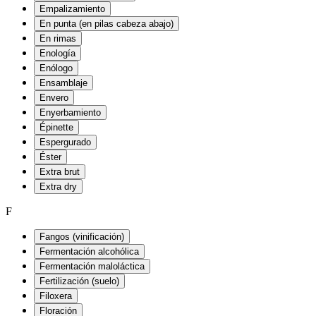
Empalizamiento
En punta (en pilas cabeza abajo)
En rimas
Enología
Enólogo
Ensamblaje
Envero
Enyerbamiento
Épinette
Espergurado
Éster
Extra brut
Extra dry
F
Fangos (vinificación)
Fermentación alcohólica
Fermentación maloláctica
Fertilización (suelo)
Filoxera
Floración