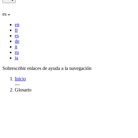
es
en
fr
es
de
it
ru
ja
Sobrescribir enlaces de ayuda a la navegación
Inicio
—
Glosario