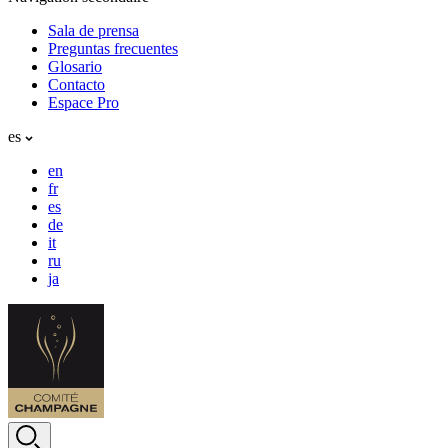
Sala de prensa
Preguntas frecuentes
Glosario
Contacto
Espace Pro
es
en
fr
es
de
it
ru
ja