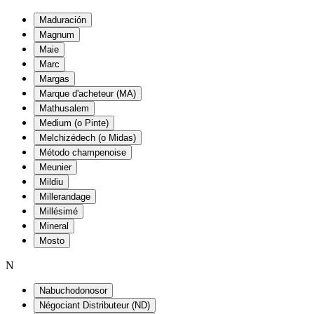
Maduración
Magnum
Maie
Marc
Margas
Marque d'acheteur (MA)
Mathusalem
Medium (o Pinte)
Melchizédech (o Midas)
Método champenoise
Meunier
Mildiu
Millerandage
Millésimé
Mineral
Mosto
N
Nabuchodonosor
Négociant Distributeur (ND)