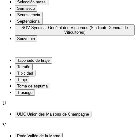
Selección masal
Semiseco
Senescencia
Septentrional
SGV Syndicat Général des Vignerons (Sindicato General de
Viticultores)
Souverain
T
Taponado de tiraje
Terruño
Tipicidad
Tiraje
Toma de espuma
Trasiego
U
UMC Union des Maisons de Champagne
V
Poda Vallée de la Marne