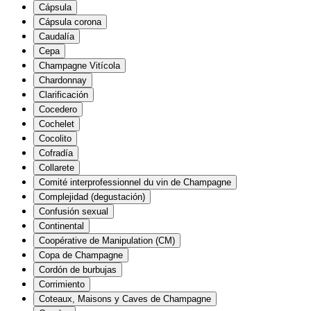
Cápsula
Cápsula corona
Caudalía
Cepa
Champagne Vitícola
Chardonnay
Clarificación
Cocedero
Cochelet
Cocolito
Cofradía
Collarete
Comité interprofessionnel du vin de Champagne
Complejidad (degustación)
Confusión sexual
Continental
Coopérative de Manipulation (CM)
Copa de Champagne
Cordón de burbujas
Corrimiento
Coteaux, Maisons y Caves de Champagne