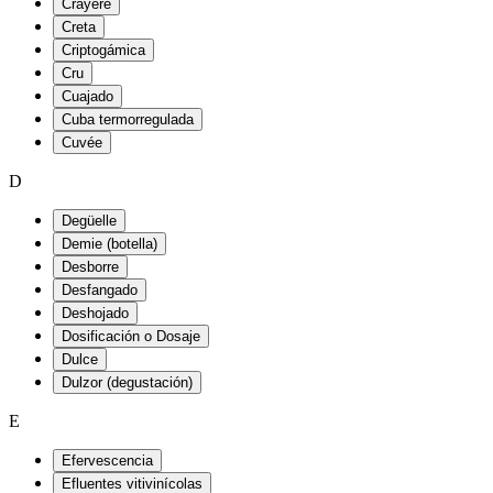
Crayère
Creta
Criptogámica
Cru
Cuajado
Cuba termorregulada
Cuvée
D
Degüelle
Demie (botella)
Desborre
Desfangado
Deshojado
Dosificación o Dosaje
Dulce
Dulzor (degustación)
E
Efervescencia
Efluentes vitivinícolas