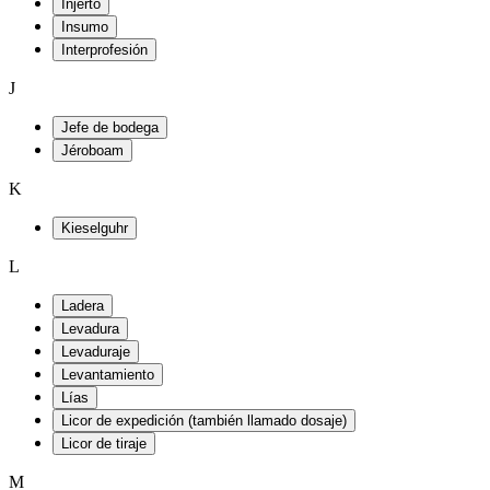
Injerto
Insumo
Interprofesión
J
Jefe de bodega
Jéroboam
K
Kieselguhr
L
Ladera
Levadura
Levaduraje
Levantamiento
Lías
Licor de expedición (también llamado dosaje)
Licor de tiraje
M