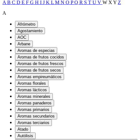
A
B
C
D
E
F
G
H
I
J
K
L
M
N
O
P
Q
R
S
T
U
V
W
X
Y
Z
A
Afrómetro
Agostamiento
AOC
Arbane
Aromas de especias
Aromas de frutos cocidos
Aromas de frutos frescos
Aromas de frutos secos
Aromas empireumáticos
Aromas florales
Aromas lácticos
Aromas minerales
Aromas panaderos
Aromas primarios
Aromas secundarios
Aromas terciarios
Atado
Autólisis