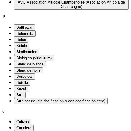
AVC Association Viticole Champenoise (Asociación Vitícola de
Champagne)
B
Balthazar
Belemnita
Belon
Bidule
Biodinámica
Biológica (viticultura)
Blanc de blancs
Blanc de noirs
Borbotear
Botella
Bozal
Brut
Brut nature (sin dosificación o con dosificación cero)
C
Calizas
Canaleta