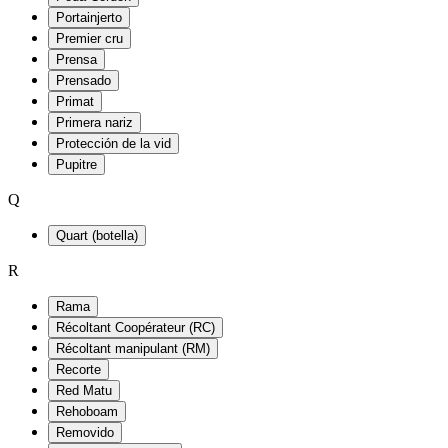
Portainjerto
Premier cru
Prensa
Prensado
Primat
Primera nariz
Protección de la vid
Pupitre
Q
Quart (botella)
R
Rama
Récoltant Coopérateur (RC)
Récoltant manipulant (RM)
Recorte
Red Matu
Rehoboam
Removido