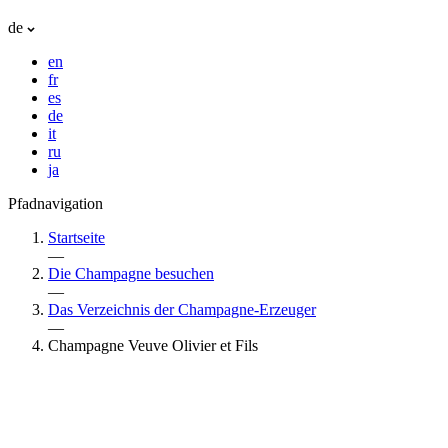
de
en
fr
es
de
it
ru
ja
Pfadnavigation
Startseite
—
Die Champagne besuchen
—
Das Verzeichnis der Champagne-Erzeuger
—
Champagne Veuve Olivier et Fils