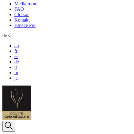
Media room
FAQ
Glossar
Kontakt
Espace Pro
de
en
fr
es
de
it
ru
ja