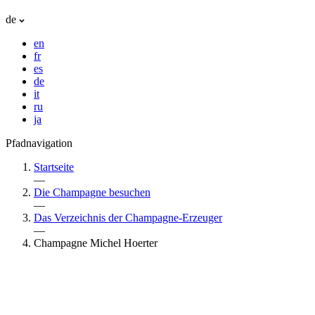
de
en
fr
es
de
it
ru
ja
Pfadnavigation
Startseite
—
Die Champagne besuchen
—
Das Verzeichnis der Champagne-Erzeuger
—
Champagne Michel Hoerter