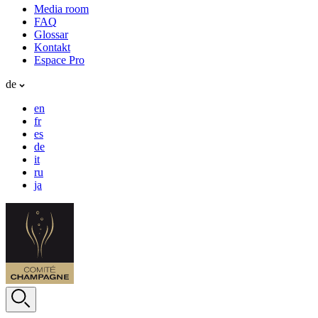
Media room
FAQ
Glossar
Kontakt
Espace Pro
de
en
fr
es
de
it
ru
ja