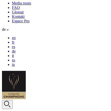
Media room
FAQ
Glossar
Kontakt
Espace Pro
de
en
fr
es
de
it
ru
ja