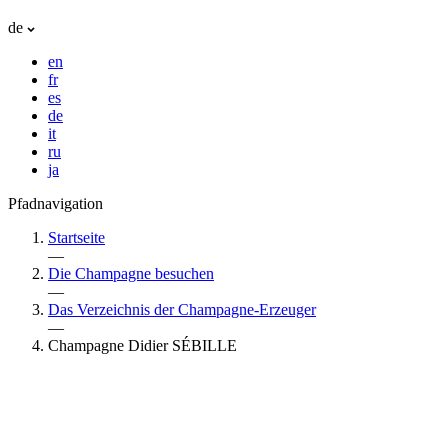
de
en
fr
es
de
it
ru
ja
Pfadnavigation
Startseite
—
Die Champagne besuchen
—
Das Verzeichnis der Champagne-Erzeuger
—
Champagne Didier SÉBILLE