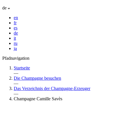
de
en
fr
es
de
it
ru
ja
Pfadnavigation
Startseite
—
Die Champagne besuchen
—
Das Verzeichnis der Champagne-Erzeuger
—
Champagne Camille Savès