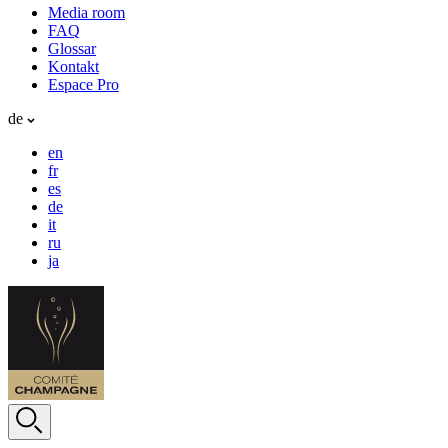
Media room
FAQ
Glossar
Kontakt
Espace Pro
de
en
fr
es
de
it
ru
ja