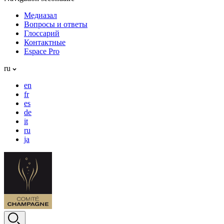
Медиазал
Вопросы и ответы
Глоссарий
Контактные
Espace Pro
ru
en
fr
es
de
it
ru
ja