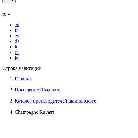
ru
en
fr
es
de
it
ru
ja
Строка навигации
Главная
—
Посещение Шампани
—
Каталог производителей шампанского
—
Champagne Ruinart