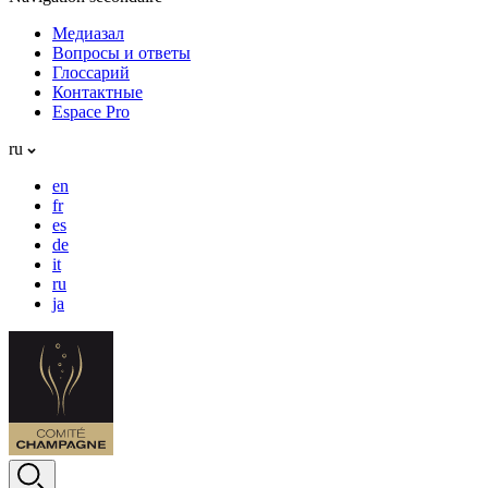
Медиазал
Вопросы и ответы
Глоссарий
Контактные
Espace Pro
ru
en
fr
es
de
it
ru
ja