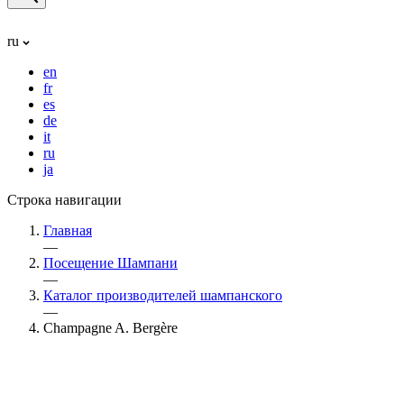
ru
en
fr
es
de
it
ru
ja
Строка навигации
Главная
—
Посещение Шампани
—
Каталог производителей шампанского
—
Champagne A. Bergère