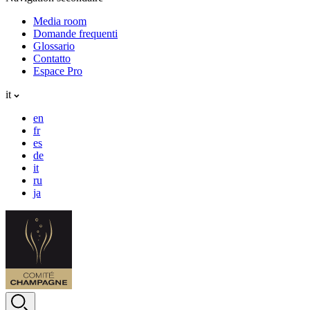
Media room
Domande frequenti
Glossario
Contatto
Espace Pro
it
en
fr
es
de
it
ru
ja