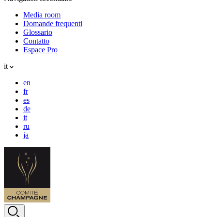
Media room
Domande frequenti
Glossario
Contatto
Espace Pro
it
en
fr
es
de
it
ru
ja