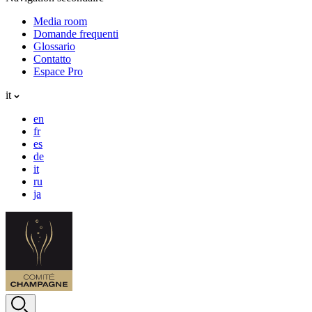
Media room
Domande frequenti
Glossario
Contatto
Espace Pro
it
en
fr
es
de
it
ru
ja