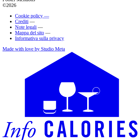
©2026
Cookie policy —
Crediti
—
Note legali
—
Mappa del sito
—
Informativa sulla privacy
Made with love by Studio Meta