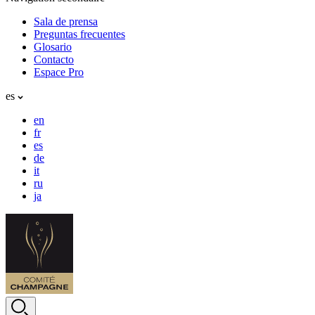
Sala de prensa
Preguntas frecuentes
Glosario
Contacto
Espace Pro
es
en
fr
es
de
it
ru
ja