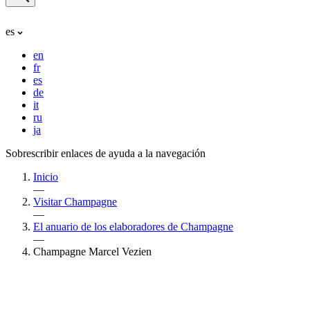
es
en
fr
es
de
it
ru
ja
Sobrescribir enlaces de ayuda a la navegación
Inicio
—
Visitar Champagne
—
El anuario de los elaboradores de Champagne
—
Champagne Marcel Vezien