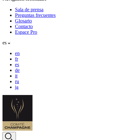
Sala de prensa
Preguntas frecuentes
Glosario
Contacto
Espace Pro
es
en
fr
es
de
it
ru
ja