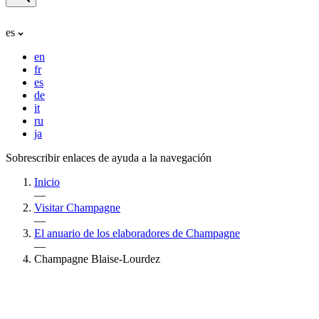
es
en
fr
es
de
it
ru
ja
Sobrescribir enlaces de ayuda a la navegación
Inicio
—
Visitar Champagne
—
El anuario de los elaboradores de Champagne
—
Champagne Blaise-Lourdez