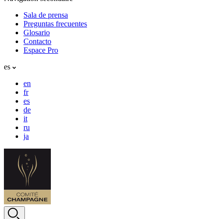
Sala de prensa
Preguntas frecuentes
Glosario
Contacto
Espace Pro
es
en
fr
es
de
it
ru
ja