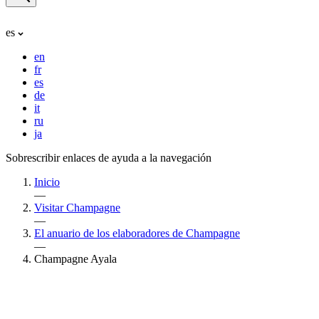
es
en
fr
es
de
it
ru
ja
Sobrescribir enlaces de ayuda a la navegación
Inicio
—
Visitar Champagne
—
El anuario de los elaboradores de Champagne
—
Champagne Ayala