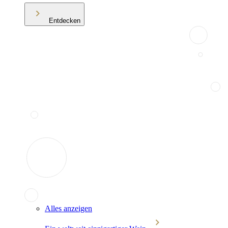
Entdecken
Alles anzeigen