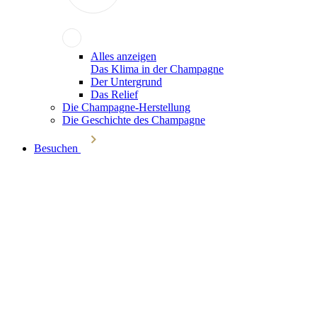
Alles anzeigen
Das Klima in der Champagne
Der Untergrund
Das Relief
Die Champagne-Herstellung
Die Geschichte des Champagne
Besuchen