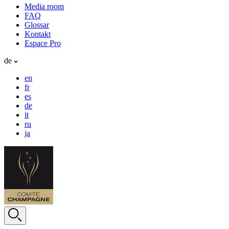
Media room
FAQ
Glossar
Kontakt
Espace Pro
de
en
fr
es
de
it
ru
ja