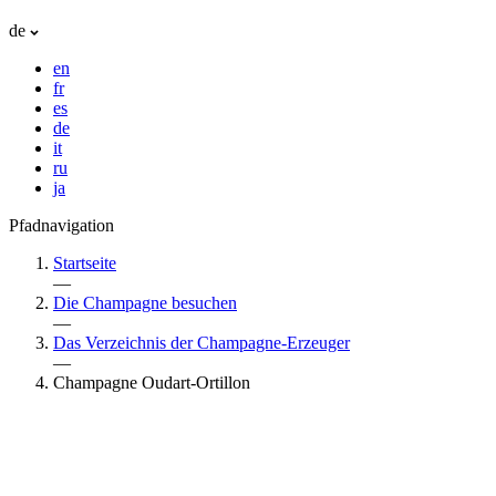
de
en
fr
es
de
it
ru
ja
Pfadnavigation
Startseite
—
Die Champagne besuchen
—
Das Verzeichnis der Champagne-Erzeuger
—
Champagne Oudart-Ortillon