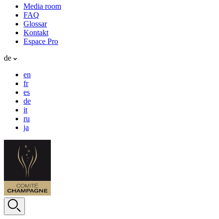
Media room
FAQ
Glossar
Kontakt
Espace Pro
de
en
fr
es
de
it
ru
ja