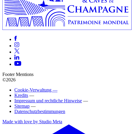
Footer Mentions
©2026
Cookie-Verwaltung —
Kredits
—
Impressum und rechtliche Hinweise
—
Sitemap
—
Datenschutzbestimmungen
Made with love by Studio Meta