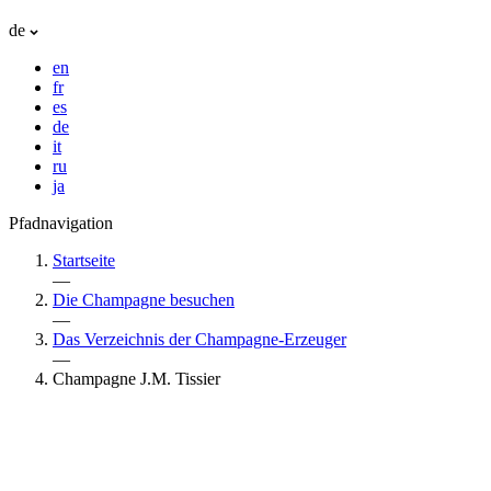
de
en
fr
es
de
it
ru
ja
Pfadnavigation
Startseite
—
Die Champagne besuchen
—
Das Verzeichnis der Champagne-Erzeuger
—
Champagne J.M. Tissier