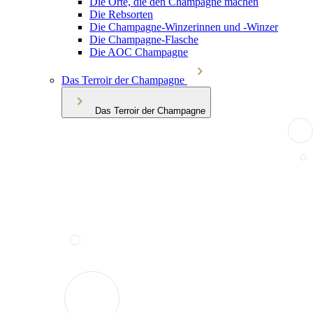
Die Orte, die den Champagne machen
Die Rebsorten
Die Champagne-Winzerinnen und -Winzer
Die Champagne-Flasche
Die AOC Champagne
Das Terroir der Champagne
Das Terroir der Champagne