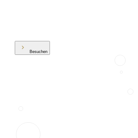
Besuchen