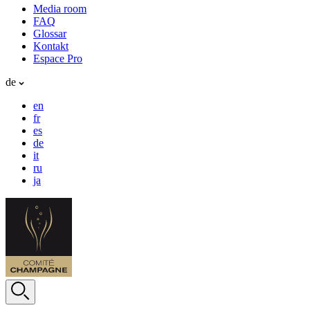
Media room
FAQ
Glossar
Kontakt
Espace Pro
de
en
fr
es
de
it
ru
ja