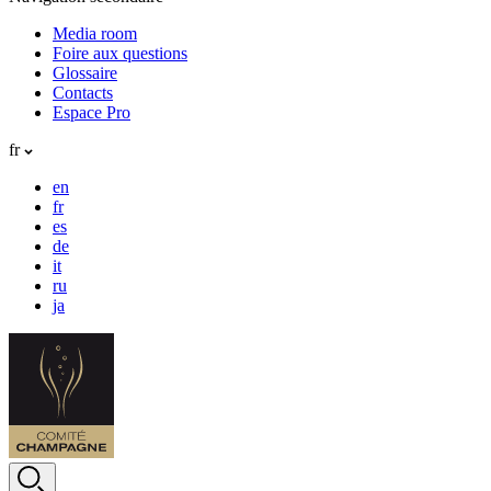
Media room
Foire aux questions
Glossaire
Contacts
Espace Pro
fr
en
fr
es
de
it
ru
ja