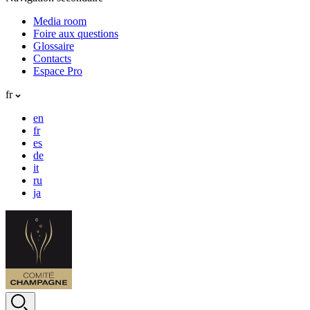
Media room
Foire aux questions
Glossaire
Contacts
Espace Pro
fr
en
fr
es
de
it
ru
ja