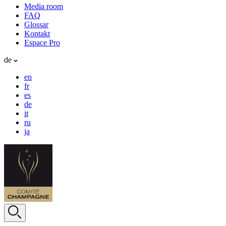
Media room
FAQ
Glossar
Kontakt
Espace Pro
de
en
fr
es
de
it
ru
ja