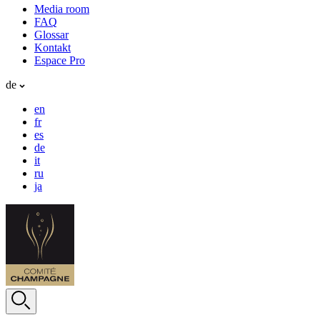
Media room
FAQ
Glossar
Kontakt
Espace Pro
de
en
fr
es
de
it
ru
ja