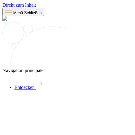
Direkt zum Inhalt
Menü
Schließen
Navigation principale
Entdecken