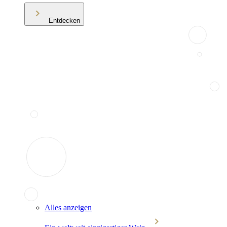
Entdecken
Alles anzeigen