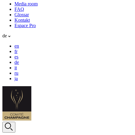
Media room
FAQ
Glossar
Kontakt
Espace Pro
de
en
fr
es
de
it
ru
ja