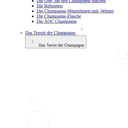
Die Orte, die den Champagne machen
Die Rebsorten
Die Champagne-Winzerinnen und -Winzer
Die Champagne-Flasche
Die AOC Champagne
Das Terroir der Champagne
Das Terroir der Champagne